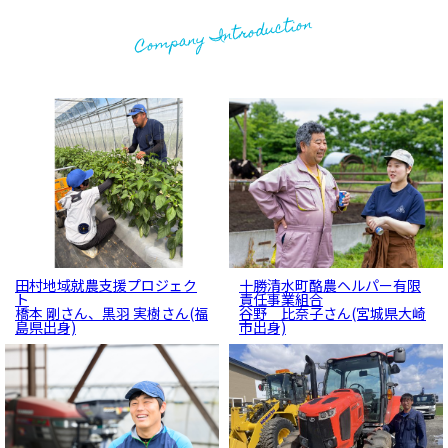
Company Introduction
田村地域就農支援プロジェク
十勝清水町酪農ヘルパー有限
先輩インタビュー
先輩インタビュー
ト
責任事業組合
橋本 剛さん、黒羽 実樹さん(福
谷野 比奈子さん(宮城県大崎
島県出身)
市出身)