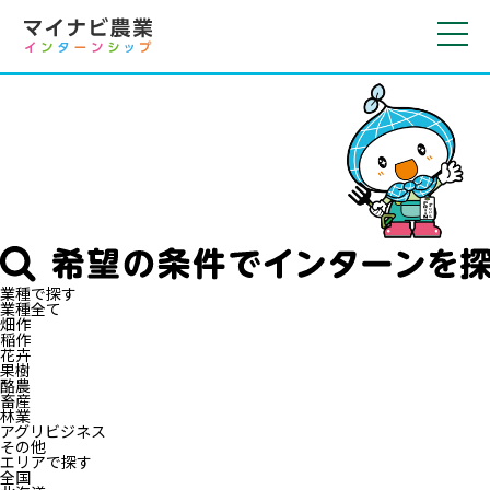
toggl
navig
業種で探す
業種全て
畑作
稲作
花卉
果樹
酪農
畜産
林業
アグリビジネス
その他
エリアで探す
全国