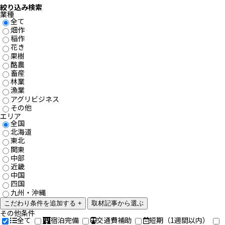
絞り込み検索
業種
全て
畑作
稲作
花き
果樹
酪農
畜産
林業
漁業
アグリビジネス
その他
エリア
全国
北海道
東北
関東
中部
近畿
中国
四国
九州・沖縄
こだわり条件を追加する +
取材記事から選ぶ
その他条件
全て
宿泊完備
交通費補助
短期
（1週間以内）