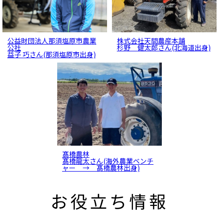
公益財団法人那須塩原市農業
株式会社天間農産本舗
先輩インタビュー
先輩インタビュー
公社
杉野 健太郎さん(北海道出身)
益子 巧さん(那須塩原市出身)
髙橋農林
会社紹介
髙橋龍太さん(海外農業ベンチ
ャー → 髙橋農林出身)
お役立ち情報