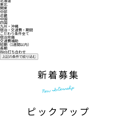
北海道
東北
関東
中部
近畿
中国
四国
九州・沖縄
宿泊・交通費・期間
こだわり条件全て
宿泊完備
交通費補助
短期（1週間以内）
長期
Web打ち合わせ
上記の条件で絞り込む
新着募集
New Internship
ピックアップ