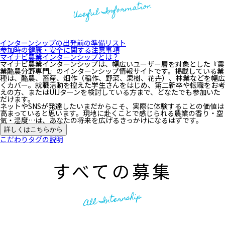
Useful Information
インターンシップの出発前の準備リスト
参加時の健康・安全に関する注意事項
マイナビ農業インターンシップとは？
マイナビ農業インターンシップは、幅広いユーザー層を対象とした『農
業酪農分野専門』のインターンシップ情報サイトです。掲載している業
種は、酪農、畜産、畑作（稲作、野菜、果樹、花卉）、林業などを幅広
くカバー。就職活動を控えた学生さんをはじめ、第二新卒や転職をお考
えの方、またはUIJターンを検討している方まで、どなたでも参加いた
だけます。
ネットやSNSが発達したいまだからこそ、実際に体験することの価値は
高まっていると思います。現地に赴くことで感じられる農業の香り・空
気・湿度…は、あなたの将来を広げるきっかけになるはずです。
詳しくはこちらから
こだわりタグの説明
すべての募集
All Internship