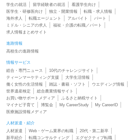
学生の就活
留学経験者の就活
看護学生向け
医学生・研修医向け
独立・開業情報
転職・求人情報
海外求人
転職エージェント
アルバイト
パート
ミドル・シニアの求人
福祉・介護の転職／パート
求人情報まとめサイト
進路情報
高校生の進路情報
情報サービス
総合・専門ニュース
10代のチャレンジサイト
ティーンマーケティング支援
大学生活情報
働く女性の生活情報
雑誌・書籍・ソフト
ウエディング情報
世界遺産検定
総合農業情報サイト
お買い物サポートメディア
ふるさと納税サイト
マイナビ子育て
博覧会
My CareerStudy
My CareerID
医療施設情報メディア
人材派遣・紹介
人材派遣
Web・ゲーム業界の転職
20代・第二新卒
新卒紹介
転職コンサルティング
エグゼクティブ転職