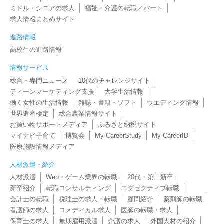
ミドル・シニアの求人
福祉・介護の転職／パート
求人情報まとめサイト
進路情報
高校生の進路情報
情報サービス
総合・専門ニュース
10代のチャレンジサイト
ティーンマーケティング支援
大学生活情報
働く女性の生活情報
雑誌・書籍・ソフト
ウエディング情報
世界遺産検定
総合農業情報サイト
お買い物サポートメディア
ふるさと納税サイト
マイナビ子育て
博覧会
My CareerStudy
My CareerID
医療施設情報メディア
人材派遣・紹介
人材派遣
Web・ゲーム業界の転職
20代・第二新卒
新卒紹介
転職コンサルティング
エグゼクティブ転職
会計士の転職
税理士の求人・転職
顧問紹介
薬剤師の転職
看護師の求人
コメディカル求人
医師の転職・求人
保育士の求人
無期雇用派遣
介護の求人
外国人材の紹介