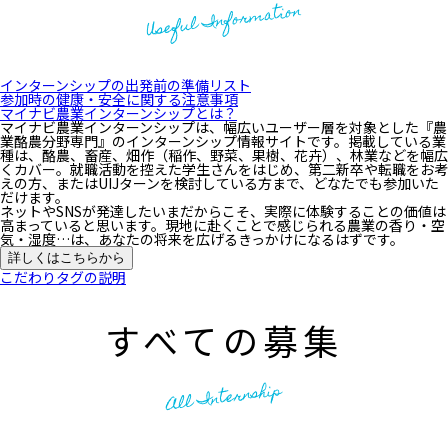
Useful Information
インターンシップの出発前の準備リスト
参加時の健康・安全に関する注意事項
マイナビ農業インターンシップとは？
マイナビ農業インターンシップは、幅広いユーザー層を対象とした『農
業酪農分野専門』のインターンシップ情報サイトです。掲載している業
種は、酪農、畜産、畑作（稲作、野菜、果樹、花卉）、林業などを幅広
くカバー。就職活動を控えた学生さんをはじめ、第二新卒や転職をお考
えの方、またはUIJターンを検討している方まで、どなたでも参加いた
だけます。
ネットやSNSが発達したいまだからこそ、実際に体験することの価値は
高まっていると思います。現地に赴くことで感じられる農業の香り・空
気・湿度…は、あなたの将来を広げるきっかけになるはずです。
詳しくはこちらから
こだわりタグの説明
すべての募集
All Internship