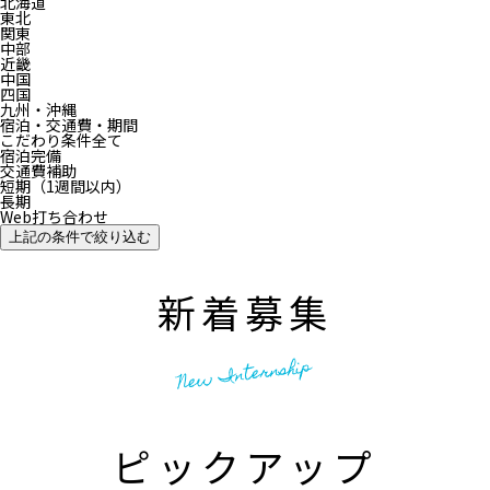
北海道
東北
関東
中部
近畿
中国
四国
九州・沖縄
宿泊・交通費・期間
こだわり条件全て
宿泊完備
交通費補助
短期（1週間以内）
長期
Web打ち合わせ
上記の条件で絞り込む
新着募集
New Internship
ピックアップ