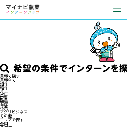
toggl
navig
業種で探す
業種全て
畑作
稲作
花卉
果樹
酪農
畜産
林業
アグリビジネス
その他
エリアで探す
全国