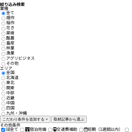
絞り込み検索
業種
全て
畑作
稲作
花き
果樹
酪農
畜産
林業
漁業
アグリビジネス
その他
エリア
全国
北海道
東北
関東
中部
近畿
中国
四国
九州・沖縄
こだわり条件を追加する +
取材記事から選ぶ
その他条件
全て
宿泊完備
交通費補助
短期
（1週間以内）