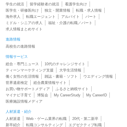
学生の就活
留学経験者の就活
看護学生向け
医学生・研修医向け
独立・開業情報
転職・求人情報
海外求人
転職エージェント
アルバイト
パート
ミドル・シニアの求人
福祉・介護の転職／パート
求人情報まとめサイト
進路情報
高校生の進路情報
情報サービス
総合・専門ニュース
10代のチャレンジサイト
ティーンマーケティング支援
大学生活情報
働く女性の生活情報
雑誌・書籍・ソフト
ウエディング情報
世界遺産検定
総合農業情報サイト
お買い物サポートメディア
ふるさと納税サイト
マイナビ子育て
博覧会
My CareerStudy
My CareerID
医療施設情報メディア
人材派遣・紹介
人材派遣
Web・ゲーム業界の転職
20代・第二新卒
新卒紹介
転職コンサルティング
エグゼクティブ転職