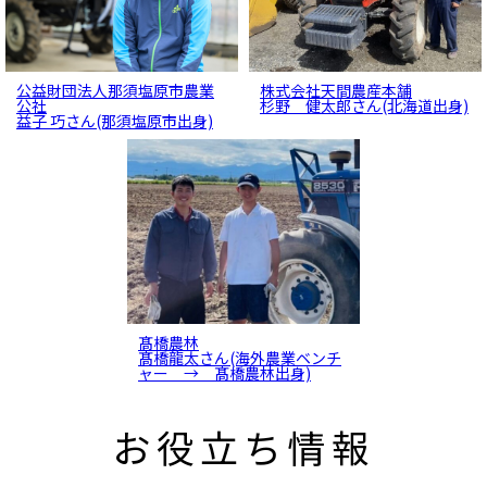
公益財団法人那須塩原市農業
株式会社天間農産本舗
先輩インタビュー
先輩インタビュー
公社
杉野 健太郎さん(北海道出身)
益子 巧さん(那須塩原市出身)
髙橋農林
会社紹介
髙橋龍太さん(海外農業ベンチ
ャー → 髙橋農林出身)
お役立ち情報