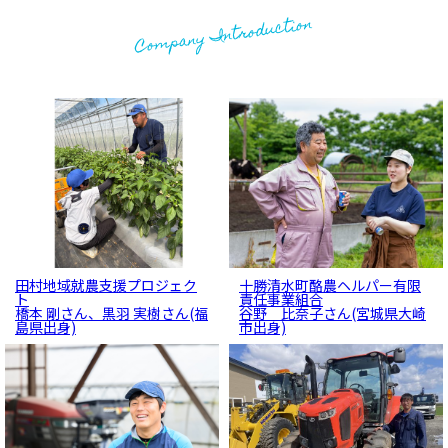
Company Introduction
田村地域就農支援プロジェク
十勝清水町酪農ヘルパー有限
先輩インタビュー
先輩インタビュー
ト
責任事業組合
橋本 剛さん、黒羽 実樹さん(福
谷野 比奈子さん(宮城県大崎
島県出身)
市出身)