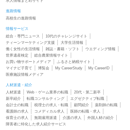
求人情報まとめサイト
進路情報
高校生の進路情報
情報サービス
総合・専門ニュース
10代のチャレンジサイト
ティーンマーケティング支援
大学生活情報
働く女性の生活情報
雑誌・書籍・ソフト
ウエディング情報
世界遺産検定
総合農業情報サイト
お買い物サポートメディア
ふるさと納税サイト
マイナビ子育て
博覧会
My CareerStudy
My CareerID
医療施設情報メディア
人材派遣・紹介
人材派遣
Web・ゲーム業界の転職
20代・第二新卒
新卒紹介
転職コンサルティング
エグゼクティブ転職
会計士の転職
税理士の求人・転職
顧問紹介
薬剤師の転職
看護師の求人
コメディカル求人
医師の転職・求人
保育士の求人
無期雇用派遣
介護の求人
外国人材の紹介
障害者に特化した求人紹介サービス