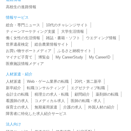
高校生の進路情報
情報サービス
総合・専門ニュース
10代のチャレンジサイト
ティーンマーケティング支援
大学生活情報
働く女性の生活情報
雑誌・書籍・ソフト
ウエディング情報
世界遺産検定
総合農業情報サイト
お買い物サポートメディア
ふるさと納税サイト
マイナビ子育て
博覧会
My CareerStudy
My CareerID
医療施設情報メディア
人材派遣・紹介
人材派遣
Web・ゲーム業界の転職
20代・第二新卒
新卒紹介
転職コンサルティング
エグゼクティブ転職
会計士の転職
税理士の求人・転職
顧問紹介
薬剤師の転職
看護師の求人
コメディカル求人
医師の転職・求人
保育士の求人
無期雇用派遣
介護の求人
外国人材の紹介
障害者に特化した求人紹介サービス
法人向け