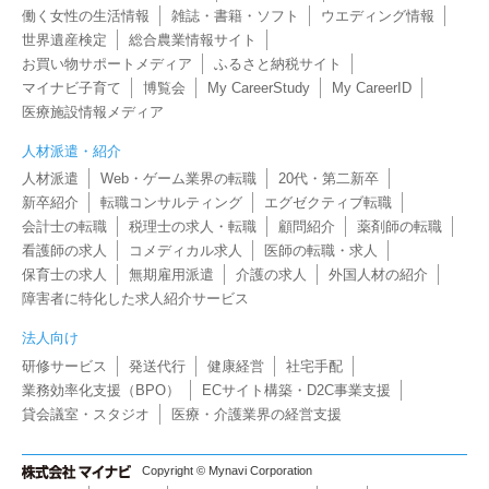
働く女性の生活情報
雑誌・書籍・ソフト
ウエディング情報
世界遺産検定
総合農業情報サイト
お買い物サポートメディア
ふるさと納税サイト
マイナビ子育て
博覧会
My CareerStudy
My CareerID
医療施設情報メディア
人材派遣・紹介
人材派遣
Web・ゲーム業界の転職
20代・第二新卒
新卒紹介
転職コンサルティング
エグゼクティブ転職
会計士の転職
税理士の求人・転職
顧問紹介
薬剤師の転職
看護師の求人
コメディカル求人
医師の転職・求人
保育士の求人
無期雇用派遣
介護の求人
外国人材の紹介
障害者に特化した求人紹介サービス
法人向け
研修サービス
発送代行
健康経営
社宅手配
業務効率化支援（BPO）
ECサイト構築・D2C事業支援
貸会議室・スタジオ
医療・介護業界の経営支援
Copyright © Mynavi Corporation